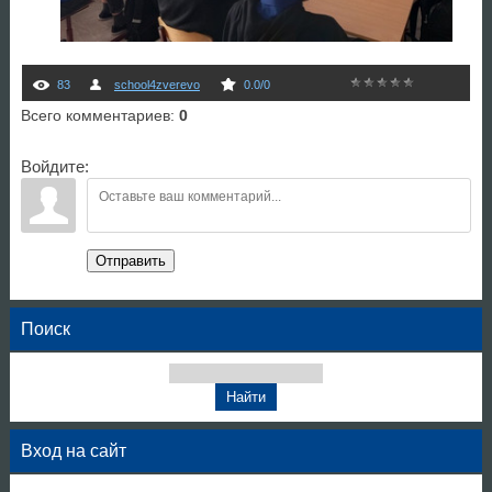
83
school4zverevo
0.0
/
0
Всего комментариев
:
0
Войдите:
Отправить
Поиск
Вход на сайт