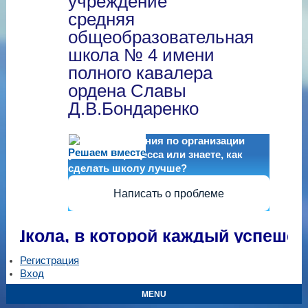
учреждение
средняя
общеобразовательная
школа № 4 имени
полного кавалера
ордена Славы
Д.В.Бондаренко
Есть предложения по организации
Решаем вместе
учебного процесса или знаете, как
сделать школу лучше?
Написать о проблеме
ола, в которой каждый успешен!
Регистрация
Вход
MENU