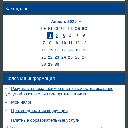
Календарь
«
Апрель 2025
»
ПН
ВТ
СР
ЧТ
ПТ
СБ
ВС
1
2
3
4
5
6
7
8
9
10
11
12
13
14
15
16
17
18
19
20
21
22
23
24
25
26
27
28
29
30
Полезная информация
Результаты независимой оценки качества оказания
услуг образовательными организациями
Мой налог
Противодействие коррупции
Платные образовательные услуги