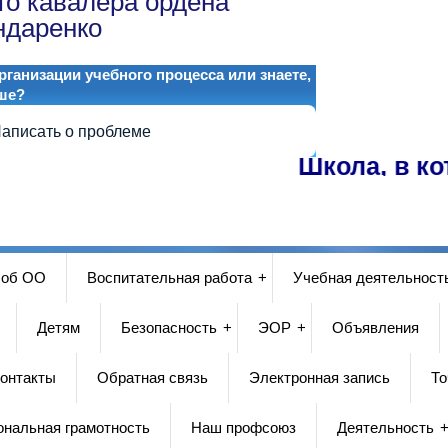
го кавалера ордена
ндаренко
ганизации учебного процесса или знаете,
ше?
аписать о проблеме
Школа, в котор
 об ОО
Воспитательная работа
Учебная деятельност
Детям
Безопасность
ЭОР
Объявления
онтакты
Обратная связь
Электронная запись
То
ональная грамотность
Наш профсоюз
Деятельность