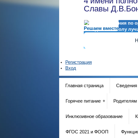
4 имени полно
Славы Д.В.Бо
Есть предложения по ор
Решаем вместе
как сделать школу луч
Н
Регистрация
Вход
Главная страница
Сведения
Горячее питание
Родителям
Инклюзивное образование
К
ФГОС 2021 и ФООП
Функци