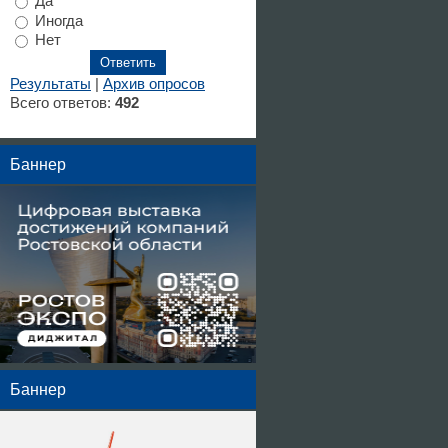
Да
Иногда
Нет
Результаты
|
Архив опросов
Всего ответов:
492
Баннер
Баннер