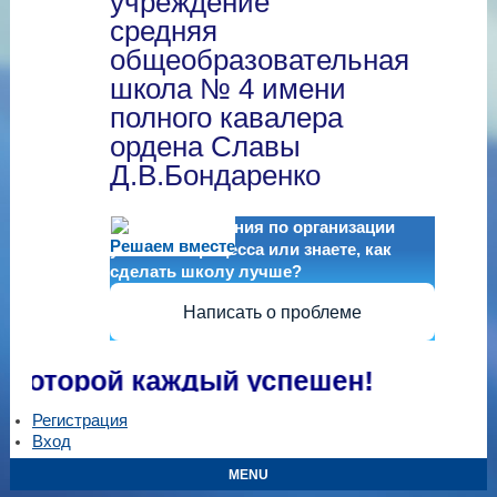
учреждение
средняя
общеобразовательная
школа № 4 имени
полного кавалера
ордена Славы
Д.В.Бондаренко
Есть предложения по организации
Решаем вместе
учебного процесса или знаете, как
сделать школу лучше?
Написать о проблеме
оторой каждый успешен!
Регистрация
Вход
MENU