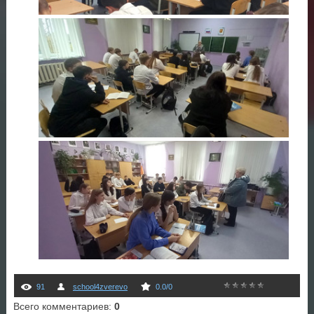
91
school4zverevo
0.0
/
0
Всего комментариев
:
0