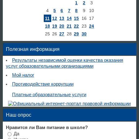
1
2
3
4
5
6
7
8
9
10
11
12
13
14
15
16
17
18
19
20
21
22
23
24
25
26
27
28
29
30
Полезная информация
Результаты независимой оценки качества оказания
услуг образовательными организациями
Мой налог
Противодействие коррупции
Платные образовательные услуги
Наш опрос
Нравится ли Вам питание в школе?
Да