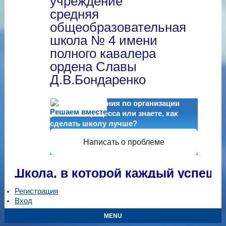
учреждение
средняя
общеобразовательная
школа № 4 имени
полного кавалера
ордена Славы
Д.В.Бондаренко
Есть предложения по организации
Решаем вместе
учебного процесса или знаете, как
сделать школу лучше?
Написать о проблеме
Школа, в которой каждый успешен!
Регистрация
Вход
MENU