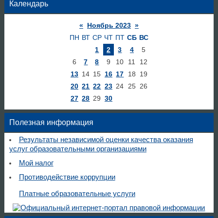
Календарь
«
Ноябрь 2023
»
ПН
ВТ
СР
ЧТ
ПТ
СБ
ВС
1
2
3
4
5
6
7
8
9
10
11
12
13
14
15
16
17
18
19
20
21
22
23
24
25
26
27
28
29
30
Полезная информация
Результаты независимой оценки качества оказания
услуг образовательными организациями
Мой налог
Противодействие коррупции
Платные образовательные услуги