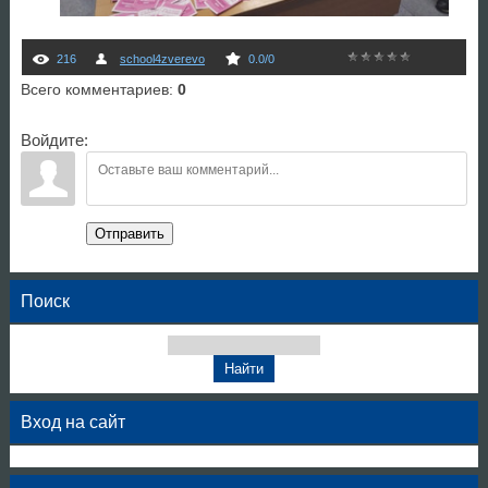
216
school4zverevo
0.0
/
0
Всего комментариев
:
0
Войдите:
Отправить
Поиск
Вход на сайт