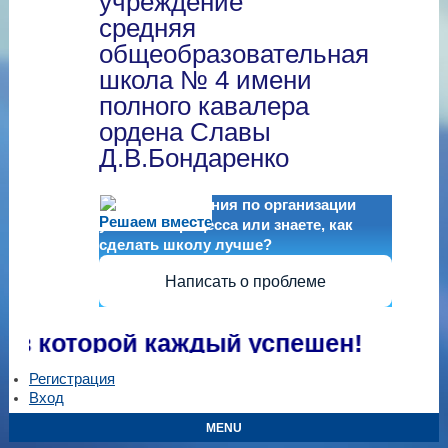
учреждение
средняя
общеобразовательная
школа № 4 имени
полного кавалера
ордена Славы
Д.В.Бондаренко
Есть предложения по организации
Решаем вместе
учебного процесса или знаете, как
сделать школу лучше?
Написать о проблеме
которой каждый успешен!
Регистрация
Вход
MENU