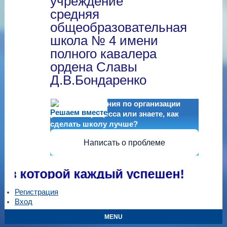
учреждение
средняя
общеобразовательная
школа № 4 имени
полного кавалера
ордена Славы
Д.В.Бондаренко
Есть предложения по организации
Решаем вместе
учебного процесса или знаете, как
сделать школу лучше?
Написать о проблеме
которой каждый успешен!
Регистрация
Вход
MENU