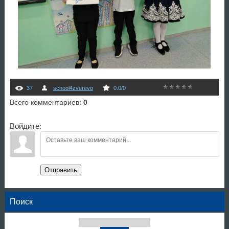
37
school4zverevo
0.0
/
0
Всего комментариев
:
0
Войдите:
Отправить
Поиск