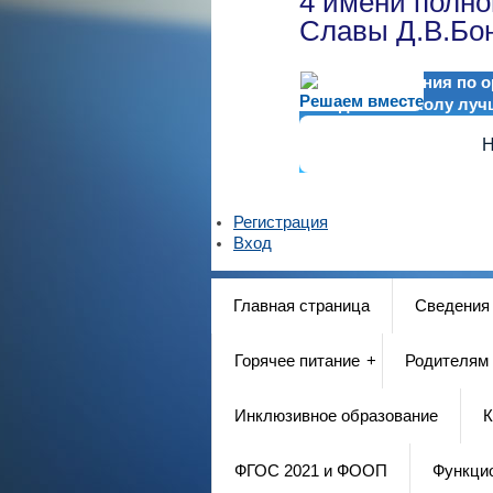
4 имени полно
Славы Д.В.Бо
Есть предложения по ор
Решаем вместе
как сделать школу луч
Н
Регистрация
Вход
Главная страница
Сведения
Горячее питание
Родителям
Инклюзивное образование
К
ФГОС 2021 и ФООП
Функци