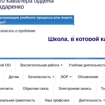
го кавалера ордена
ндаренко
ганизации учебного процесса или знаете,
ше?
аписать о проблеме
Школа, в которой каждый 
 об ОО
Воспитательная работа
Учебная деятельност
Детям
Безопасность
ЭОР
Объявления
онтакты
Обратная связь
Электронная запись
То
ональная грамотность
Наш профсоюз
Деятельность