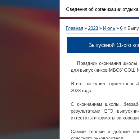
Сведения об организации отдыха
Главная
»
2023
»
Июль
»
6
» Выпус
Выпускной 11-ого кл
Праздник окончания школы 
для выпускников МБОУ СОШ №4
И вот наступил торжественны
2023 года.
С окончанием школы, беззаб
результатами ЕГЭ выпускник
аттестаты и грамоты за хороши
Самые тёплые и добрые пож
классного руководителя.