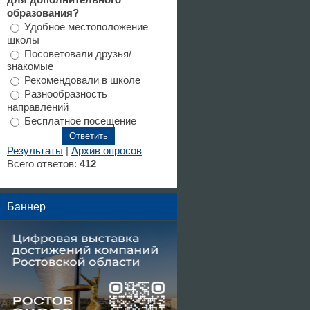
для дополнительного
образования?
Удобное местоположение
школы
Посоветовали друзья/
знакомые
Рекомендовали в школе
Разнообразность
направлений
Бесплатное посещение
Результаты
|
Архив опросов
Всего ответов:
412
Баннер