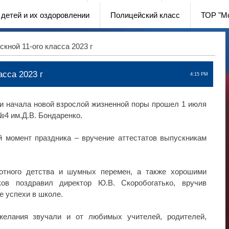
 детей и их оздоровлении
Полицейский класс
ТОР "М
кной 11-ого класса 2023 г
асса 2023 г
4:15 PM
и начала новой взрослой жизненной поры прошел 1 июля
 им.Д.В. Бондаренко.
й момент праздника – вручение аттестатов выпускникам
отного детства и шумных перемен, а также хорошими
ов поздравил директор Ю.В. Скоробогатько, вручив
е успехи в школе.
елания звучали и от любимых учителей, родителей,